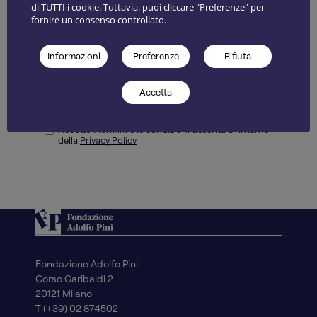
di TUTTI i cookie. Tuttavia, puoi cliccare "Preferenze" per
fornire un consenso controllato.
Informazioni
Preferenze
Rifiuta
Iscriviti
Accetta
Sono una/un giornalista
Accetto i termini e le condizioni descritti all'interno
della
Privacy Policy
Fondazione Adolfo Pini
Corso Garibaldi 2
20121 Milano
T (+39) 02 874502