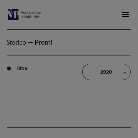
— Premi
Storico
Filtra

2020