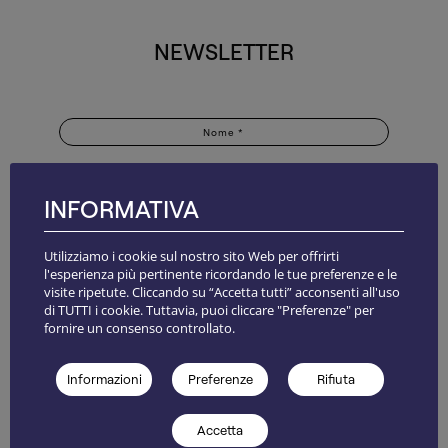
NEWSLETTER
INFORMATIVA
Utilizziamo i cookie sul nostro sito Web per offrirti
l'esperienza più pertinente ricordando le tue preferenze e le
Iscriviti
visite ripetute. Cliccando su “Accetta tutti” acconsenti all'uso
di TUTTI i cookie. Tuttavia, puoi cliccare "Preferenze" per
Sono una/un giornalista
fornire un consenso controllato.
Accetto i termini e le condizioni descritti all'interno
della
Privacy Policy
Informazioni
Preferenze
Rifiuta
Accetta