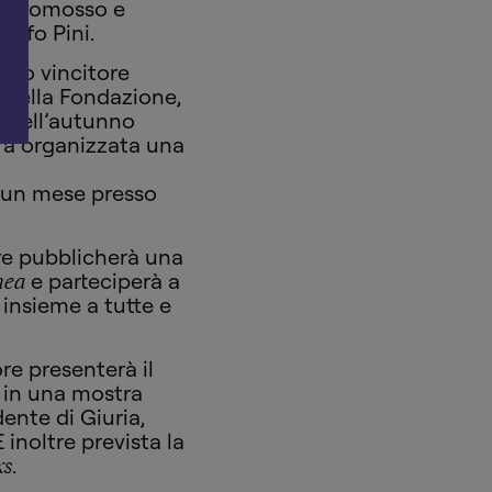
ro, promosso e
olfo Pini.
ttivo vincitore
 della Fondazione,
a, nell’autunno
arà organizzata una
di un mese presso
tore pubblicherà una
e parteciperà a
nea
insieme a tutte e
tore presenterà il
a in una mostra
ente di Giuria,
 inoltre prevista la
.
ks