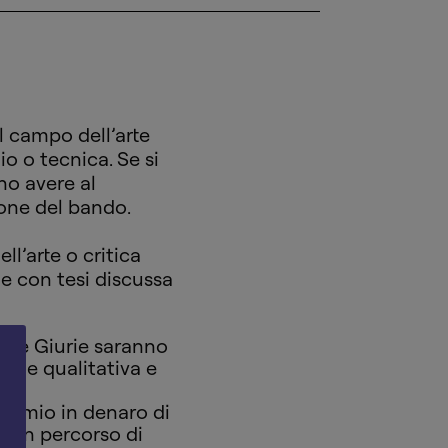
el campo dell’arte
o o tecnica. Se si
no avere al
one del bando.
ll’arte o critica
i e con tesi discussa
elle Giurie saranno
one qualitativa e
premio in denaro di
a un percorso di