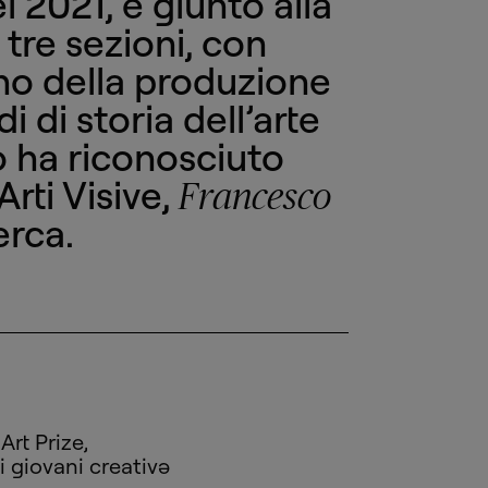
l 2021, è giunto alla
 tre sezioni, con
egno della produzione
 di storia dell’arte
io ha riconosciuto
rti Visive,
Francesco
erca.
Art Prize,
 giovani creativə