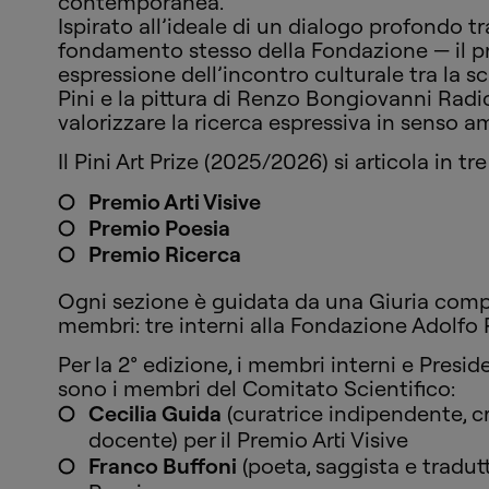
contemporanea.
Ispirato all’ideale di un dialogo profondo tra
fondamento stesso della Fondazione — il 
espressione dell’incontro culturale tra la sc
Pini e la pittura di Renzo Bongiovanni Radic
valorizzare la ricerca espressiva in senso am
Il Pini Art Prize (2025/2026) si articola in tre
Premio Arti Visive
Premio Poesia
Premio Ricerca
Ogni sezione è guidata da una Giuria com
membri: tre interni alla Fondazione Adolfo P
Per la 2° edizione, i membri interni e Presid
sono i membri del Comitato Scientifico:
Cecilia Guida
(curatrice indipendente, cr
docente) per il Premio Arti Visive
Franco Buffoni
(poeta, saggista e tradutt