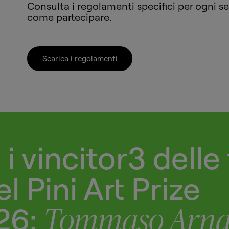
Consulta i regolamenti specifici per ogni s
come partecipare.
Scarica i regolamenti
i vincitor3 delle 
l Pini Art Prize
26:
Tommaso Arnal