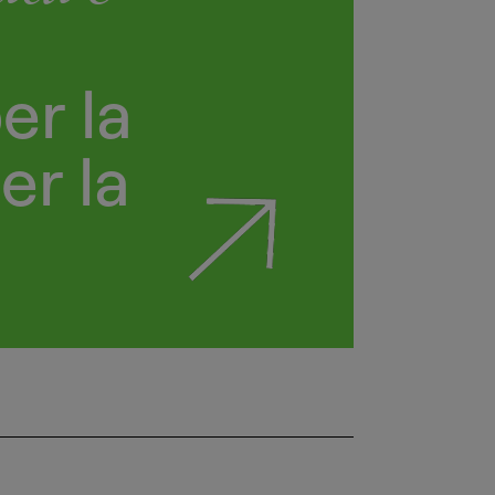
i
er la
er la