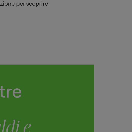
ezione per scoprire
tre
di e