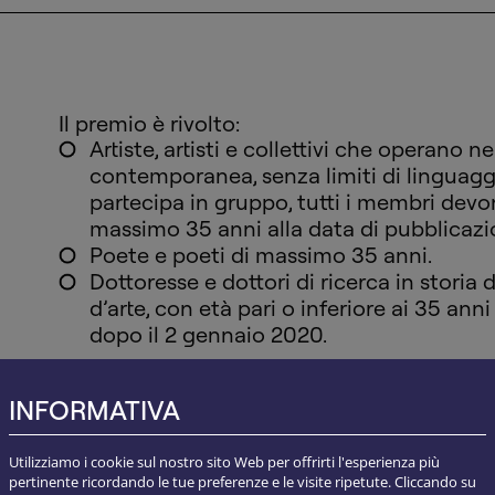
Il premio è rivolto:
Artiste, artisti e collettivi che operano n
contemporanea, senza limiti di linguaggi
partecipa in gruppo, tutti i membri devo
massimo 35 anni alla data di pubblicazi
Poete e poeti di massimo 35 anni.
Dottoresse e dottori di ricerca in storia de
d’arte, con età pari o inferiore ai 35 ann
dopo il 2 gennaio 2020.
La partecipazione è gratuita. Le decisioni d
condotte secondo un’approfondita valutazi
INFORMATIVA
saranno insindacabili e inappellabili.
Ogni sezione del Pini Art Prize assegna un 
Utilizziamo i cookie sul nostro sito Web per offrirti l'esperienza più
2.500 euro alla persona vincitrice, insieme 
pertinente ricordando le tue preferenze e le visite ripetute. Cliccando su