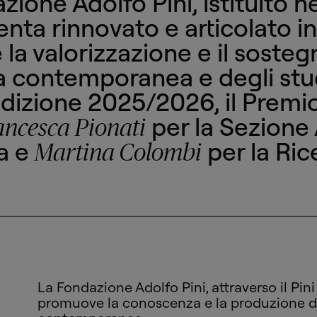
zione Adolfo Pini, istituito ne
enta rinnovato e articolato in
re la valorizzazione e il sost
ia contemporanea e degli studi
l’edizione 2025/2026, il Prem
per la Sezione A
ncesca Pionati
a e
per la Ric
Martina Colombi
La Fondazione Adolfo Pini, attraverso il Pini 
promuove la conoscenza e la produzione di