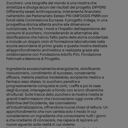
Zucchero: una biografia del mondo è una mostra che
sintetizza e divulga alcuni dei risultati del progetto DIFFERS
Differently sweet Anthropocene, interamente finanziato
nell’ambito del Partenariato Esteso P10 ONFOODS PNRR con
fondi della Commissione Europea. Il progetto indaga, in una
prospettiva storica attenta anche alla dimensione
nutrizionale, le forme, i modi e l’impatto dell’espansione dei
consumi di zucchero, riconsiderando le alternative alla
dolcificazione che hanno fatto parte della storia occidentale
e include un doppio ciclo di formazione laboratoriale nella
scuola secondaria di primo grado e questa mostra dedicata
all’approfondimento archivistico e realizzata grazie alla
collaborazione con Fondazione Adolfo Pini, Fondazione
Feltrinelli e Memoria & Progetto.
Ingrediente eccezionalmente energizzante, dolcificante
rivoluzionario, condimento di successo, conservante
efficace, materia plastica modellabile, eccipiente medico e
farmaco esso stesso, lo zucchero penetra e
progressivamente conquista le corti, i caffè e poi le case
degli Europei, interagendo a fondo con le loro dinamiche
strutturali. Sulle tracce dello zucchero la mostra rivisita le
grandi trasformazioni che riconosciamo oggi come cifra
distintiva dell’Occidente, dal colonialismo
all’industrializzazione, offrendone nuove chiavi di lettura. Un
approfondimento che non cambia solo il modo in cui
consideriamo un ingrediente che consumiamo tutti i giorni
e che crediamo di conoscere, ma capace di ispirare un
nuovo sguardo sulla realtà in cui viviamo.