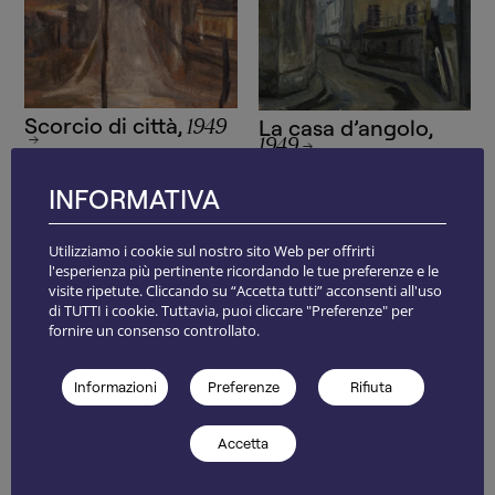
Scorcio di città
,
La casa d’angolo
,
1949
1949
INFORMATIVA
— RENZO BONGIOVANNI
Archivio
Utilizziamo i cookie sul nostro sito Web per offrirti
RADICE
l'esperienza più pertinente ricordando le tue preferenze e le
visite ripetute. Cliccando su “Accetta tutti” acconsenti all'uso
di TUTTI i cookie. Tuttavia, puoi cliccare "Preferenze" per
fornire un consenso controllato.
Archivio completo
Informazioni
Preferenze
Rifiuta
Accetta
NEWSLETTER