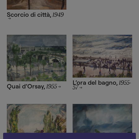
Scorcio di città
,
1949
L’ora del bagno
,
1955-
Quai d’Orsay
,
1955
57