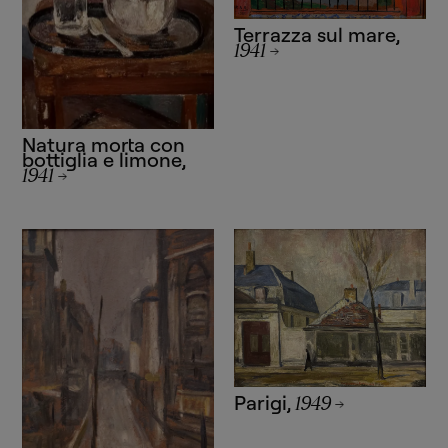
Terrazza sul mare
,
1941
Natura morta con
bottiglia e limone
,
1941
Parigi
,
1949