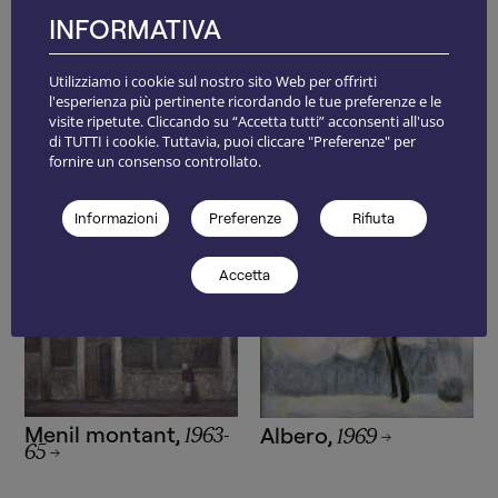
INFORMATIVA
Arco della pace
,
1957
Temporale sul greto
,
1960
Utilizziamo i cookie sul nostro sito Web per offrirti
l'esperienza più pertinente ricordando le tue preferenze e le
visite ripetute. Cliccando su “Accetta tutti” acconsenti all'uso
di TUTTI i cookie. Tuttavia, puoi cliccare "Preferenze" per
fornire un consenso controllato.
Informazioni
Preferenze
Rifiuta
Accetta
Menil montant
,
Albero
,
1963-
1969
65