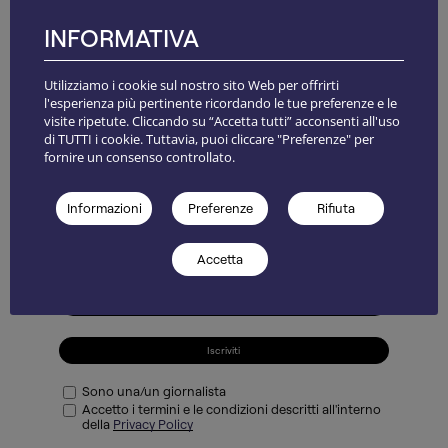
Marcello Mascherini ex aequo con Luciano Minguzzi e
l’incisore Giuseppe Viviani. È stata la prima volta che Israele
INFORMATIVA
ha partecipato alla biennale.
Utilizziamo i cookie sul nostro sito Web per offrirti
l'esperienza più pertinente ricordando le tue preferenze e le
visite ripetute. Cliccando su “Accetta tutti” acconsenti all'uso
di TUTTI i cookie. Tuttavia, puoi cliccare "Preferenze" per
NEWSLETTER
fornire un consenso controllato.
Informazioni
Preferenze
Rifiuta
Accetta
Iscriviti
Sono una/un giornalista
Accetto i termini e le condizioni descritti all'interno
della
Privacy Policy