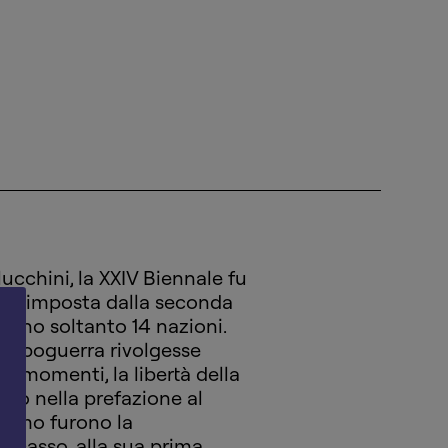
ucchini, la XXIV Biennale fu
ausa imposta dalla seconda
arono soltanto 14 nazioni.
 dopoguerra rivolgesse
sti momenti, la libertà della
ario nella prefazione al
chiamo furono la
Picasso, alla sua prima