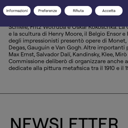
apparizione alla Biennale, all’età di 67 anni, e 
Informazioni
Preferenze
Rifiuta
Accetta
artisti della collezione Peggy Guggenheim pr
Argan. La Francia portò Braque e Chagall, men
Schiele, Fritz Wotruba e Oskar Kokoschka. La
e la scultura di Henry Moore, il Belgio Ensor
degli impressionisti presentò opere di Monet, 
Degas, Gauguin e Van Gogh. Altre importanti 
Max Ernst, Salvador Dalí, Kandinsky, Klee, Mirò 
Commissione deliberò di organizzare anche a
dedicate alla pittura metafisica tra il 1910 e il 
NEWSLETTER