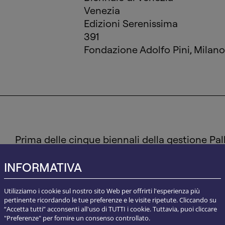
Venezia
Edizioni Serenissima
391
Fondazione Adolfo Pini, Milano
Prima delle cinque biennali della gestione Pall
anche la prima ad essere allestita dopo la p
guerra mondiale, motivo per il quale partecip
INFORMATIVA
“Era doveroso che questa prima Biennale del
l’invito a grandi artisti che hanno difeso, in tri
Utilizziamo i cookie sul nostro sito Web per offrirti l'esperienza più
cultura occidentale europea”, scrisse il segret
pertinente ricordando le tue preferenze e le visite ripetute. Cliccando su
“Accetta tutti” acconsenti all'uso di TUTTI i cookie. Tuttavia, puoi cliccare
catalogo. E in effetti i due fatti di maggior ri
"Preferenze" per fornire un consenso controllato.
retrospettiva presentata da Guttuso su Pablo 