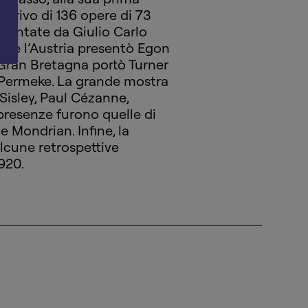
l’arrivo di 136 opere di 73
esentate da Giulio Carlo
tre l’Austria presentò Egon
 Gran Bretagna portò Turner
 e Permeke. La grande mostra
Sisley, Paul Cézanne,
presenze furono quelle di
e Mondrian. Infine, la
lcune retrospettive
1920.