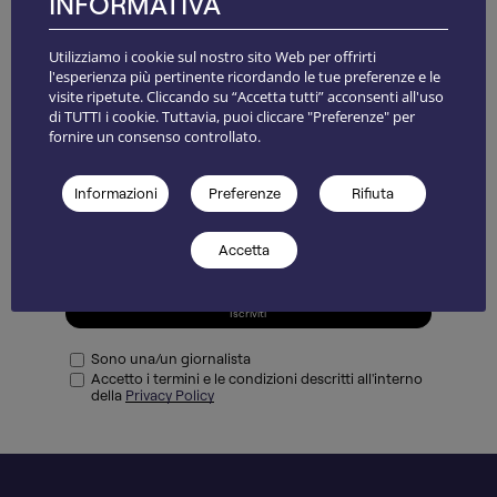
INFORMATIVA
Utilizziamo i cookie sul nostro sito Web per offrirti
l'esperienza più pertinente ricordando le tue preferenze e le
NEWSLETTER
visite ripetute. Cliccando su “Accetta tutti” acconsenti all'uso
di TUTTI i cookie. Tuttavia, puoi cliccare "Preferenze" per
fornire un consenso controllato.
Informazioni
Preferenze
Rifiuta
Accetta
Iscriviti
Sono una/un giornalista
Accetto i termini e le condizioni descritti all'interno
della
Privacy Policy