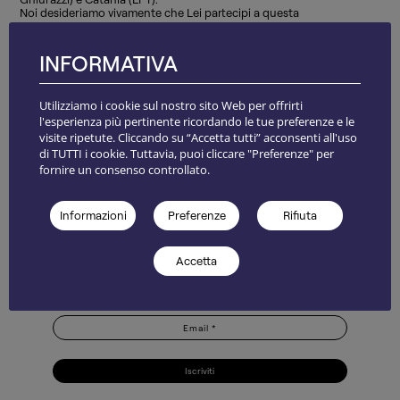
Noi desideriamo vivamente che Lei partecipi a questa
rassegna come INVITATO.
Le alleghiamo pertanto il regolamento e, certi della Sua
adesione, La salutiamo colla più viva cordialità.
INFORMATIVA
IL PRESIDENTE
(Avv. Roberto Giuffrida)
Utilizziamo i cookie sul nostro sito Web per offrirti
l'esperienza più pertinente ricordando le tue preferenze e le
visite ripetute. Cliccando su “Accetta tutti” acconsenti all'uso
di TUTTI i cookie. Tuttavia, puoi cliccare "Preferenze" per
fornire un consenso controllato.
NEWSLETTER
Informazioni
Preferenze
Rifiuta
Accetta
Iscriviti